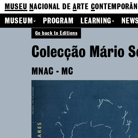
MUSEU
N
ACIONAL
DE
A
RTE
C
ONTEMPORÂN
MUSEUM
PROGRAM
LEARNING
NEWS
Go back to Editions
Colecção Mário S
MNAC - MC