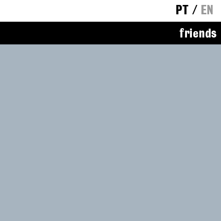
PT
/
EN
friends