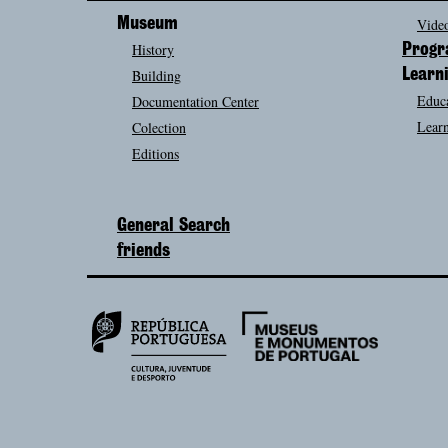
Museum
Video
History
Prog
Building
Learn
Educa
Documentation Center
Learn
Colection
Editions
General Search
friends