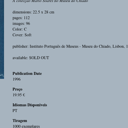
A colecção Mário Soares no Museu do Chiado
dimensions: 22.5 x 28 cm
pages: 112
images: 96
Color: C
Cover: Soft
publisher: Instituto Português de Museus - Museu do Chiado, Lisbon, 
available: SOLD OUT
Publication Date
1996
Preço
19.95 €
Idiomas Dísponiveis
PT
Tiragem
1000 exemplares