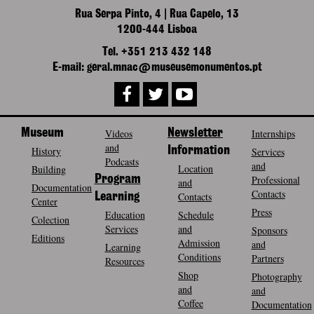
Rua Serpa Pinto, 4 | Rua Capelo, 13
1200-444 Lisboa
Tel. +351 213 432 148
E-mail: geral.mnac@museusemonumentos.pt
Museum
Videos
Newsletter
Internships
and
History
Information
Services
Podcasts
and
Location
Building
Program
Professional
and
Documentation
Contacts
Contacts
Learning
Center
Press
Education
Schedule
Colection
Services
and
Sponsors
Editions
Admission
and
Learning
Conditions
Partners
Resources
Shop
Photography
and
and
Coffee
Documentation