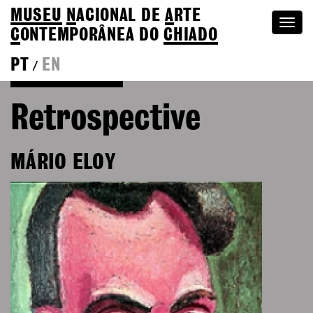
MUSEU
N
ACIONAL
DE
A
RTE
Togg
C
ONTEMPORÂNEA DO
CHIADO
navi
PT
EN
/
Go back to Editions
Retrospective
MÁRIO ELOY