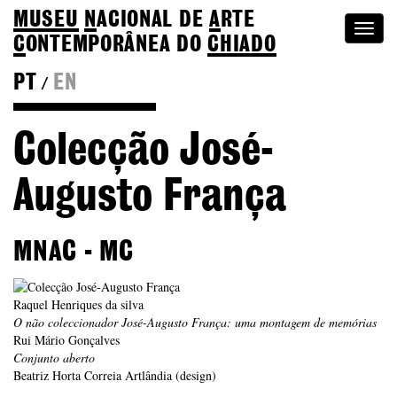
MUSEU
N
ACIONAL
DE
A
RTE
Togg
C
ONTEMPORÂNEA DO
CHIADO
navi
PT
EN
/
Go back to Editions
Colecção José-
Augusto França
MNAC - MC
Raquel Henriques da silva
O não coleccionador José-Augusto França: uma montagem de memórias
Rui Mário Gonçalves
Conjunto aberto
Beatriz Horta Correia Artlândia (design)