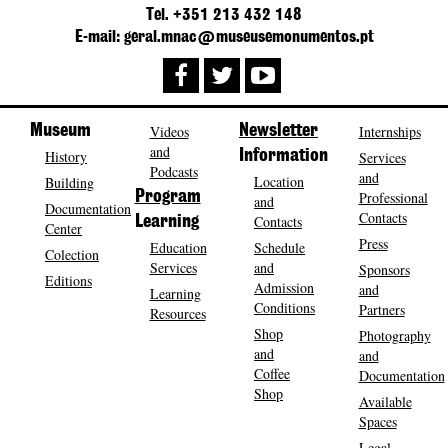
Tel. +351 213 432 148
E-mail: geral.mnac@museusemonumentos.pt
Museum
Videos
Newsletter
Internships
and
History
Information
Services
Podcasts
and
Location
Building
Program
Professional
and
Documentation
Contacts
Contacts
Learning
Center
Press
Education
Schedule
Colection
Services
and
Sponsors
Editions
Admission
and
Learning
Conditions
Partners
Resources
Shop
Photography
and
and
Coffee
Documentation
Shop
Available
Spaces
Legal