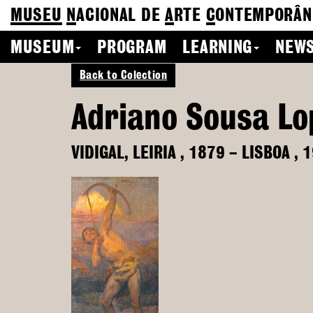
MUSEU
N
ACIONAL
DE
A
RTE
C
ONTEMPORÂN
MUSEUM
PROGRAM
LEARNING
NEWS
Back to Colection
Adriano Sousa Lo
VIDIGAL, LEIRIA
,
1879
–
LISBOA
,
1