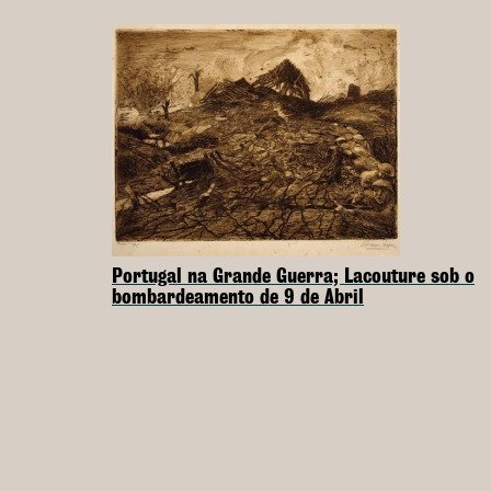
Portugal na Grande Guerra; Lacouture sob o
bombardeamento de 9 de Abril