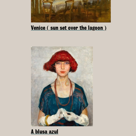
Venice ( sun set over the lagoon )
A blusa azul