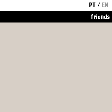
PT
/
EN
friends