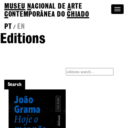
MUSEU
N
ACIONAL
DE
A
RTE
Togg
C
ONTEMPORÂNEA DO
CHIADO
navi
PT
EN
/
Editions