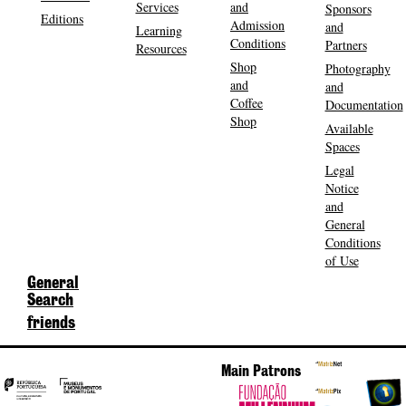
Services
and
Sponsors
Editions
Admission
and
Learning
Conditions
Partners
Resources
Shop
Photography
and
and
Coffee
Documentation
Shop
Available
Spaces
Legal
Notice
and
General
Conditions
of Use
General
Search
friends
Main Patrons