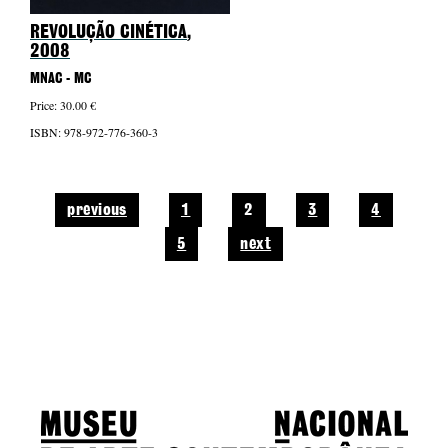
REVOLUÇÃO CINÉTICA
,
2008
MNAC - MC
Price: 30.00 €
ISBN: 978-972-776-360-3
previous
1
2
3
4
5
next